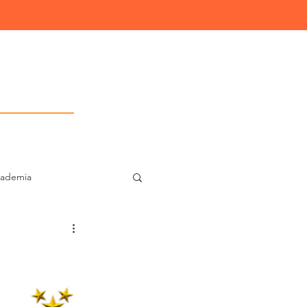
Consultoria IT
cademia
t Cent