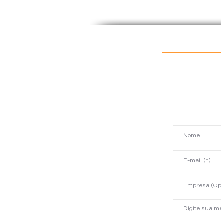
Mais tecnologia, mais
dados? E qual o
"Algoritmo" dos
Profissionais?