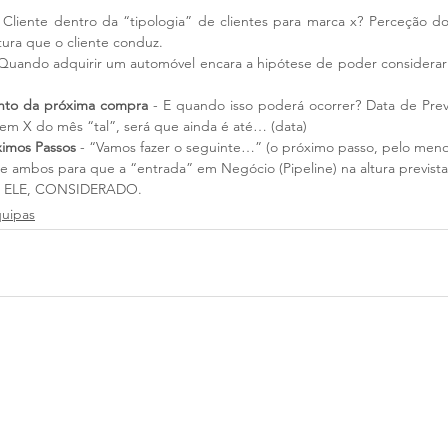
- Cliente dentro da “tipologia” de clientes para marca x? Perceção d
tura que o cliente conduz.
“Quando adquirir um automóvel encara a hipótese de poder considerar a
nto da próxima compra
 - E quando isso poderá ocorrer? Data de Prev
m X do mês “tal”, será que ainda é até… (data)
ximos Passos
 - “Vamos fazer o seguinte…” (o próximo passo, pelo meno
re ambos para que a “entrada” em Negócio (Pipeline) na altura prevista 
 ELE, CONSIDERADO.
quipas