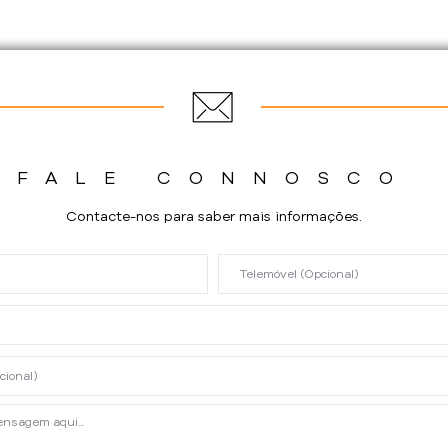
CRM e SRM na Operação:
CRM 
A Verdade Histórica e a
Prod
Gestão do Ciclo | Ep. 2 |
Enti
Podcast
FALE CONNOSCO
Contacte-nos para saber mais informações.