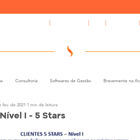
Compromissus Automóvel
GAPS auto CRM
Blog
Quem Somos
us
Consultoria
Softwares de Gestão
Brevemente na A
e fev. de 2021
1 min de leitura
CRM e Tecnologia para Stands
Gestão de Leads e BDC (Contac
Nível I - 5 Stars