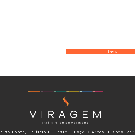
Enviar
a da Fonte, Edifício D. Pedro I, Paço D'Arcos, Lisboa, 27