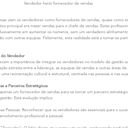
Vendedor herói fornecedor de vendas
esas viam os vendedores como fornecedores de vendas, quase como e
tivo principal era trazer vendas para o chefe de vendas. Estes profissi
xclusivamente em aumentar os números, sem um verdadeiro alinhamento
ção com outras equipas. Felizmente, esta realidade está a tornar-se pa
l do Vendedor
ecem a importância de integrar os vendedores no modelo de gestão a
o estreita entre a liderança, as equipas de vendas e outras áreas da 
ma reorientação cultural e estrutural, centrada nas pessoas e nas su
s a Parceiros Estratégicos
apenas um fornecedor de vendas para se tornar um parceiro estratégic
estão. Esta evolução implica:
as Pessoas: Reconhecer que os vendedores são essenciais para o suces
envolvimento profissional e pessoal.
 "Treinador": O líder direto atua como um coach, conhecendo profun