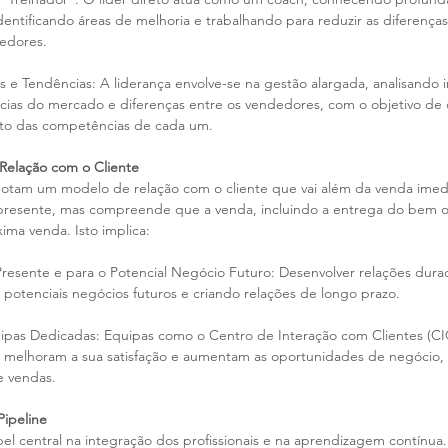
entificando áreas de melhoria e trabalhando para reduzir as diferenç
dedores.
s e Tendências: A liderança envolve-se na gestão alargada, analisando 
as do mercado e diferenças entre os vendedores, com o objetivo de c
to das competências de cada um.
elação com o Cliente
otam um modelo de relação com o cliente que vai além da venda imed
presente, mas compreende que a venda, incluindo a entrega do bem ou
ima venda. Isto implica:
Presente e para o Potencial Negócio Futuro: Desenvolver relações dura
o potenciais negócios futuros e criando relações de longo prazo.
pas Dedicadas: Equipas como o Centro de Interação com Clientes (CI
e, melhoram a sua satisfação e aumentam as oportunidades de negócio,
e vendas.
ipeline
l central na integração dos profissionais e na aprendizagem contínua