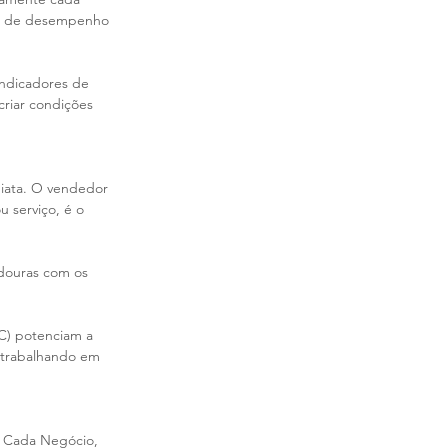
as de desempenho 
indicadores de 
riar condições 
iata. O vendedor 
 serviço, é o 
douras com os 
C) potenciam a 
 trabalhando em 
. Cada Negócio, 