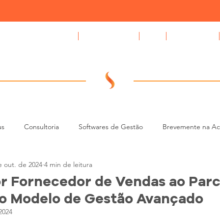
Compromissus Automóvel
GAPS auto CRM
Blog
Quem Somos
us
Consultoria
Softwares de Gestão
Brevemente na A
e out. de 2024
4 min de leitura
CRM e Tecnologia para Stands
Gestão de Leads e BDC (Contac
r Fornecedor de Vendas ao Parc
no Modelo de Gestão Avançado
2024