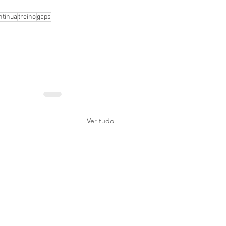
ntínua
treino
gaps
Ver tudo