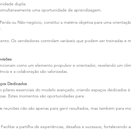
unidade dupla: 
e simultaneamente uma oportunidade de aprendizagem. 
Perda ou Não-negócio, constitui a matéria objetiva para uma orientaçã
.
mento: Os vendedores controlam variáveis que podem ser treinadas e m
evisões
funcionam como um elemento propulsor e orientador, revelando um clim
ncia e a colaboração são valorizadas.
aços Dedicados
 pilares essenciais do modelo avançado, criando espaços dedicados à 
oas. Estes momentos são oportunidades para:
s reuniões não são apenas para gerir resultados, mas também para motiv
cilitar a partilha de experiências, desafios e sucessos, fortalecendo a