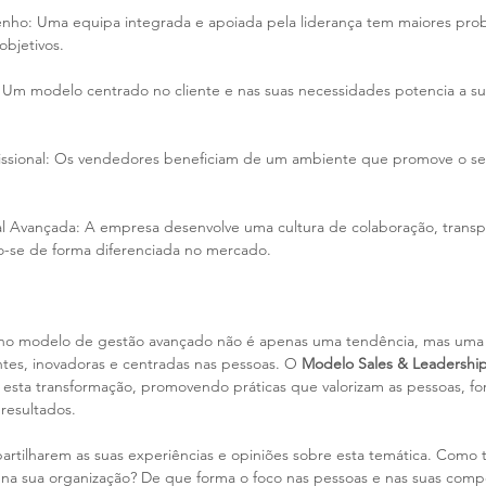
ho: Uma equipa integrada e apoiada pela liderança tem maiores prob
objetivos.
: Um modelo centrado no cliente e nas suas necessidades potencia a sua
issional: Os vendedores beneficiam de um ambiente que promove o se
l Avançada: A empresa desenvolve uma cultura de colaboração, transpa
o-se de forma diferenciada no mercado.
al no modelo de gestão avançado não é apenas uma tendência, mas uma
ntes, inovadoras e centradas nas pessoas. O 
Modelo Sales & Leadershi
a esta transformação, promovendo práticas que valorizam as pessoas, fo
resultados.
partilharem as suas experiências e opiniões sobre esta temática. Como 
na sua organização? De que forma o foco nas pessoas e nas suas comp