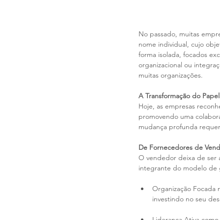
No passado, muitas empr
nome individual, cujo obje
forma isolada, focados e
organizacional ou integra
muitas organizações.
A Transformação do Pape
Hoje, as empresas reconh
promovendo uma colaboraçã
mudança profunda requer u
De Fornecedores de Venda
O vendedor deixa de ser 
integrante do modelo de g
Organização Focada n
investindo no seu des
Liderança Ativa como