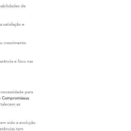
abilidades de 
 satisfação e 
u crescimento 
rência e foco nas 
 necessidade para 
p Compromissus
rtalecem as 
tem sido a evolução 
etências tem 