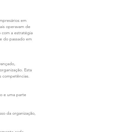
mpresários em 
onais operavam de 
 com a estratégia 
rte do passado em 
vançado, 
organização. Esta 
as competências.
o e uma parte 
so da organização, 
damente cada 