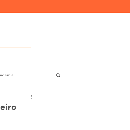
Consultoria IT
cademia
t Cent
eiro