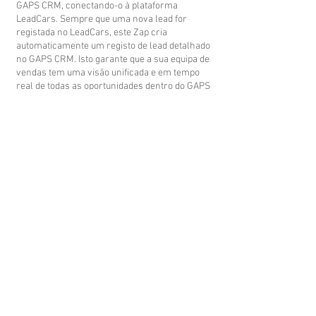
GAPS CRM, conectando-o à plataforma
LeadCars. Sempre que uma nova lead for
registada no LeadCars, este Zap cria
automaticamente um registo de lead detalhado
no GAPS CRM. Isto garante que a sua equipa de
vendas tem uma visão unificada e em tempo
real de todas as oportunidades dentro do GAPS
CRM, permitindo um acompanhamento rápido
e eficiente para que nunca perca um negócio.
FALE