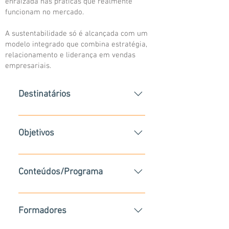
enraizada nas práticas que realmente
funcionam no mercado.
A sustentabilidade só é alcançada com um
modelo integrado que combina estratégia,
relacionamento e liderança em vendas
empresariais.
Destinatários
Este curso destina-se a
Profissionais de Vendas e a todos
Objetivos
aqueles que desejem especializar-
se nesta área.
Promover as competências
profissionais na abordagem às
Conteúdos/Programa
empresas, através de técnicas e
princípios do Modelo
Formação Vendas Empresas:
Compromissus, otimizando o
Conteúdos: Sessão 1: Fundamentos
Formadores
desempenho da função e o
do Modelo Compromissus e