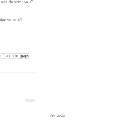
leads da semana. O 
alar de quê
?
ntínua
treino
gaps
Ver tudo