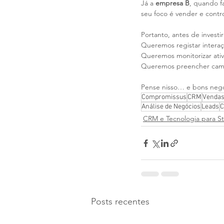
Já a 
empresa B
, quando f
seu foco é vender e contro
Portanto, antes de invest
Queremos registar intera
Queremos monitorizar ati
Queremos preencher camp
Pense nisso… e bons negó
Compromissus
CRM
Venda
Análise de Negócios
Leads
C
CRM e Tecnologia para S
Posts recentes