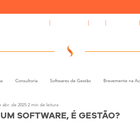
Compromissus Automóvel
GAPS auto CRM
Blog
Quem Somos
us
Consultoria
Softwares de Gestão
Brevemente na A
e abr. de 2025
2 min de leitura
CRM e Tecnologia para Stands
Gestão de Leads e BDC (Contac
 UM SOFTWARE, É GESTÃO?