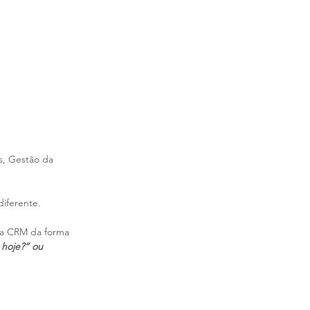
, Gestão da 
iferente.
va CRM da forma 
 hoje?” ou 