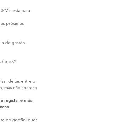
CRM servia para 
 os próximos 
lo de gestão. 
 futuro? 
sar deltas entre o 
o, mas não aparece 
 registar e mais 
umana.
nte de gestão: quer 