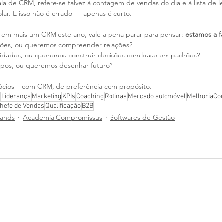
ala de CRM, refere-se talvez à contagem de vendas do dia e à lista de 
lar. E isso não é errado — apenas é curto.
ir em mais um CRM este ano, vale a pena parar para pensar: 
estamos a f
ções, ou queremos compreender relações?
vidades, ou queremos construir decisões com base em padrões?
os, ou queremos desenhar futuro?
cios – com CRM, de preferência com propósito.
s
Liderança
Marketing
KPIs
Coaching
Rotinas
Mercado automóvel
MelhoriaCo
hefe de Vendas
Qualificação
B2B
tands
Academia Compromissus
Softwares de Gestão