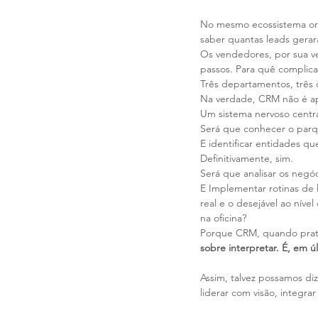
No mesmo ecossistema orga
saber quantas leads gera
Os vendedores, por sua ve
passos. Para quê complica
Três departamentos, três d
Na verdade, CRM não é ap
Um sistema nervoso central
Será que conhecer o parq
E identificar entidades q
Definitivamente, sim.
Será que analisar os negó
E Implementar rotinas de l
real e o desejável ao ní
na oficina? 
Porque CRM, quando prat
sobre interpretar. É, em ú
Assim, talvez possamos diz
liderar com visão, integra