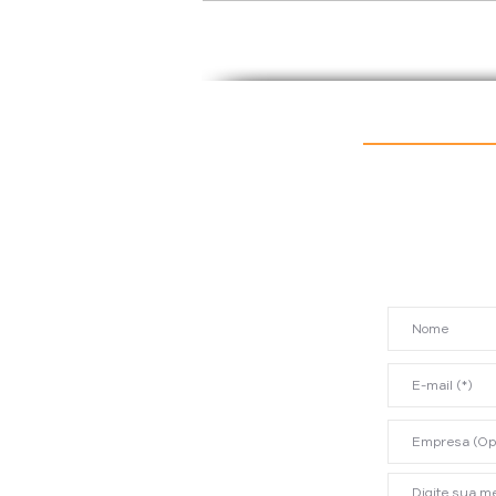
A Épica Odisseia Em Busca
do CRM Perfeito