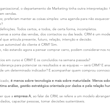
nizacional, o departamento de Marketing tinha outra interpretação: 
ram vendas.
z, preferiam manter as coisas simples: uma agenda para não esquecer
r?
efinições. Todos certos, e todos, de certa forma, incompletos.
enas a soma das vendas, dos contactos ou das leads. CRM é um mode
 que articula presente, futuro, relação, intenção e decisão. 
ue automóvel do cliente é CRM? Sim. 
ue, não estando agora a pensar comprar carro, podem considerar-nos no
cios em curso é CRM? E os concluídos na semana passada? 
iderança para potenciar os resultados e as equipas — será CRM? E anali
vel de um determinado indicador? E acompanhar quem comprou connosc
icado, 
é menos sobre tecnologia e mais sobre maturidade
. 
Menos sobre
ltima análise, gestão estratégica orientada por dados e pela relação h
er que a 
empresa A
, ao falar de CRM, se refere a um modelo abrange
r dados, capacitar pessoas, tomar decisões sustentáveis.