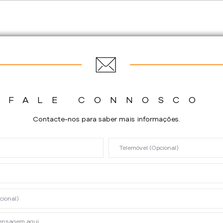
QUIZ: O papel do CRM na
Com
gestão
de C
Per
Equ
FALE CONNOSCO
Contacte-nos para saber mais informações.