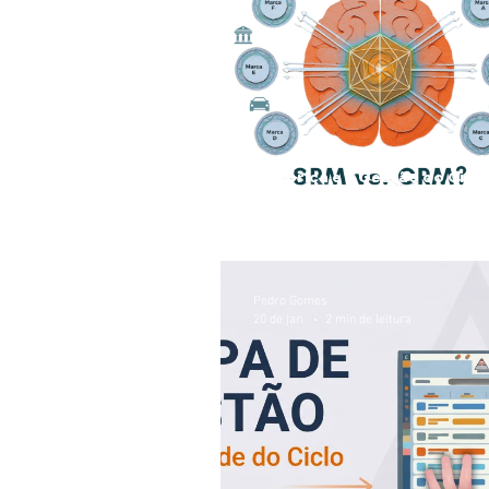
CRM e SRM na Operação: A V
Histórica e a Gestão do Ciclo |
Podcast
Pedro Gomes
20 de jan.
2 min de leitura