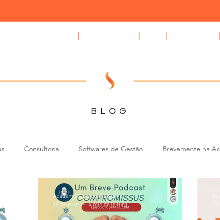
Compromissus Automóvel
GAPS auto CRM
Blog
Quem Somos
BLOG
us
Consultoria
Softwares de Gestão
Brevemente na A
CRM e Tecnologia para Stands
Gestão de Leads e BDC (Contac
Academia Compromissus
Ac
15 de mar.
4 min de leitura
28 