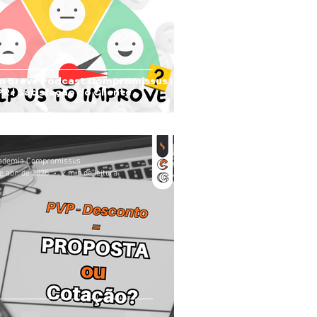
m Breve Podcast Compromissus |
R | Satisfação do Cliente
ademia Compromissus
e abr. de 2025
2 min de leitura