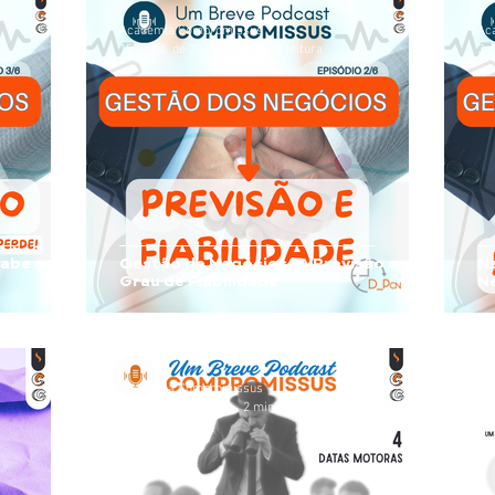
Academia Compromissus
Ac
15 de jul. de 2025
4 min de leitura
3 d
abe o que
Gestão de Negócios | A Previsão e o
N
Grau de Fiabilidade
N
Academia Compromissus
Ac
28 de mai. de 2025
2 min de leitura
19 