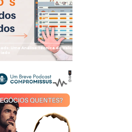
ads: Uma Análise Técnica do Valor
riado
ademia Compromissus
de nov. de 2025
4 min de leitura