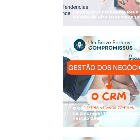
Simulação: Entre numa Reuni
Gestão de Alto Desempenho
Academia Compromissus
5 de nov. de 2025
5 min de leitura
O CRM não é um Software, é 
da Empresa (T1, Ep. 6 e último sobre
gestão de negócios):