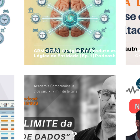
erdade
 Ep. 2 |
CRM e SRM: A Lógica do Produto vs. A
Le
Lógica da Entidade | Ep. 1 | Podcast
C
Academia Compromissus
Ac
7 de jan.
7 min de leitura
25 