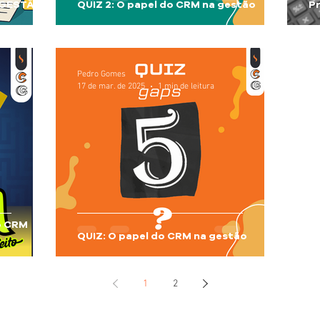
 GESTÃO?
QUIZ 2: O papel do CRM na gestão
Pr
Pedro Gomes
17 de mar. de 2025
1 min de leitura
o CRM
QUIZ: O papel do CRM na gestão
1
2