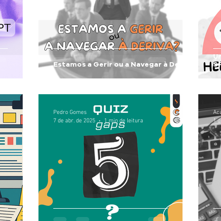
U
Estamos a Gerir ou a Navegar à Deriva?
SP
Pedro Gomes
Ac
7 de abr. de 2025
1 min de leitura
1 d