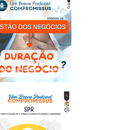
ademia Compromissus
e jul. de 2025
3 min de leitura
egócios em Curso - Duração do
egócio
ademia Compromissus
de mai. de 2025
1 min de leitura