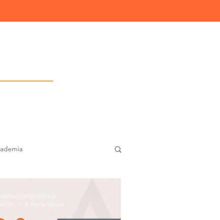
Consultoria IT
cademia
t Cent
ademia Compromissus
de fev.
2 min de leitura