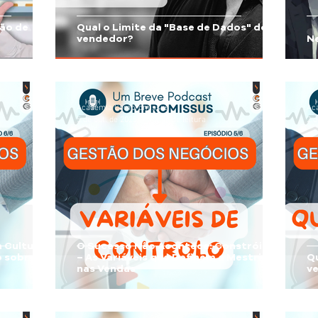
ão de
Qual o Limite da "Base de Dados" do
vendedor?
Ne
Academia Compromissus
Ac
5 de out. de 2025
4 min de leitura
2 d
a Cultura
O Sucesso Não Acontece: Constrói-se
– As Variáveis que Definem a Mestria
Q
nas Vendas
v