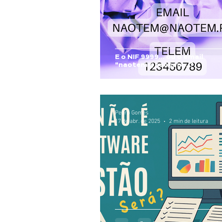
E o NIF 9999... ou o email
"naotem@naotem...?
Pedro Gomes
17 de abr. de 2025
2 min de leitura