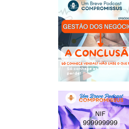
Academia Compromissus
25 de ago. de 2025
4 min de leitura
Só conhece as Vendas? Não s
perde!
Academia Compromissus
17 de jun. de 2025
4 min de leitura