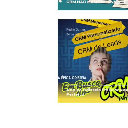
CRM NÃO É UM SOFTWARE, É
Pedro Gomes
24 de mar. de 2025
3 min de leitura
A Épica Odisseia Em Busca d
Perfeito