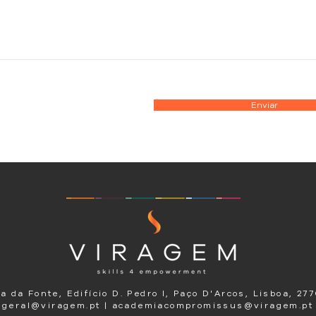
Enviar
a da Fonte, Edifício D. Pedro I, Paço D'Arcos, Lisboa, 27
geral@viragem.pt | academiacompromissus@viragem.pt