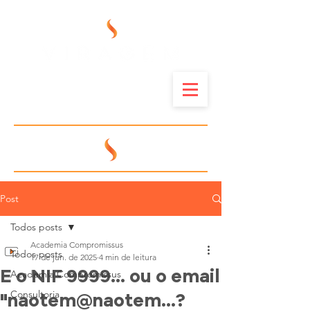
Post
Todos posts
Academia Compromissus
Todos posts
17 de jun. de 2025
4 min de leitura
E o NIF 9999... ou o email
Academia Compromissus
Consultoria
"naotem@naotem...?