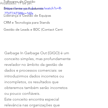
Softwares de Gestão
Atualizado:
11 de jan.
https://www.youtube.com/watch?v=R-
Brevemente na Academia
7TVT7AT58&t=160s
Liderança e Gestão de Equipas
CRM e Tecnologia para Stands
Gestão de Leads e BDC (Contact Cent
Garbage In Garbage Out (GIGO) é um 
conceito simples, mas profundamente 
revelador no âmbito da gestão de 
dados e processos comerciais: se 
introduzirmos dados incorretos ou 
incompletos, os resultados que 
obteremos também serão incorretos 
ou pouco confiáveis. 
Este conceito encontra especial 
relevância nas organizações que 