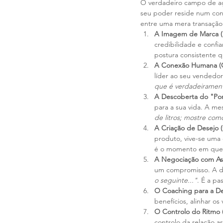
O verdadeiro campo de aç
seu poder reside num conj
entre uma mera transação 
A Imagem de Marca (
credibilidade e confi
postura consistente 
A Conexão Humana (C
líder ao seu vendedor
que é verdadeirament
A Descoberta do "Porq
para a sua vida. A me
de litros; mostre como
A Criação de Desejo (C
produto, vive-se uma 
é o momento em que a
A Negociação com Ass
um compromisso. A di
o seguinte..."
. É a p
O Coaching para a De
benefícios, alinhar o
O Controlo do Ritmo (
controlo da relação a