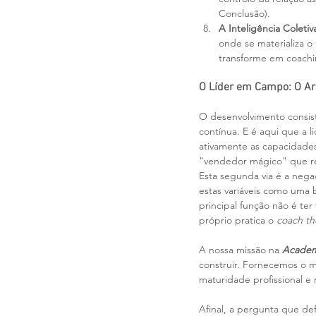
Conclusão).
A Inteligência Coleti
onde se materializa o
transforme em coachi
O Líder em Campo: O Ar
O desenvolvimento consist
contínua. E é aqui que a 
ativamente as capacidades
"vendedor mágico" que res
Esta segunda via é a nega
estas variáveis como uma b
principal função não é ter
próprio pratica o 
coach th
A nossa missão na 
Academ
construir. Fornecemos o m
maturidade profissional e 
Afinal, a pergunta que de