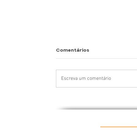
Comentários
Escreva um comentário
Quem Entra em Negócio?
Vamos vender mais?