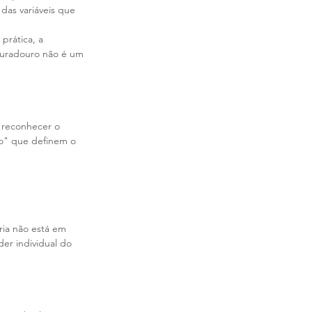
das variáveis que 
prática, a 
duradouro não é um 
 reconhecer o 
go" que definem o 
ria não está em 
er individual do 