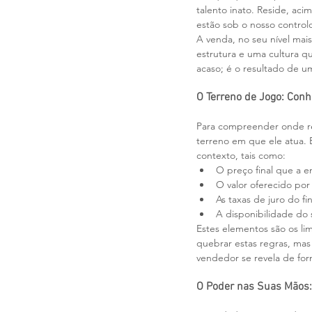
talento inato. Reside, aci
estão sob o nosso control
A venda, no seu nível mais
estrutura e uma cultura q
acaso; é o resultado de u
O Terreno de Jogo: Con
Para compreender onde re
terreno em que ele atua. 
contexto, tais como:
O preço final que a 
O valor oferecido po
As taxas de juro do f
A disponibilidade do 
Estes elementos são os lim
quebrar estas regras, mas
vendedor se revela de for
O Poder nas Suas Mãos: 