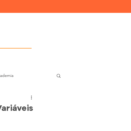
Consultoria IT
cademia
t Cent
ariáveis