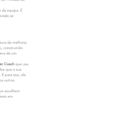
o da equipa. É 
evisão se 
tura de melhoria 
o, construindo 
pera de um 
der Coach
 que usa 
abe que a sua 
E para isso, ele 
os outros.
que escolhem 
áveis em 