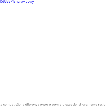
24583337?share=copy
a competição, a diferença entre o bom e o excecional raramente resid