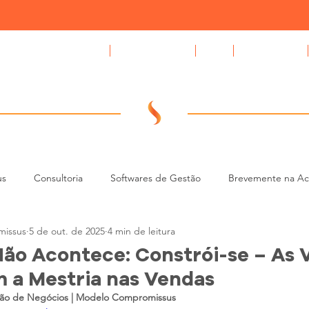
Compromissus Automóvel
GAPS auto CRM
Blog
Quem Somos
us
Consultoria
Softwares de Gestão
Brevemente na A
issus
5 de out. de 2025
4 min de leitura
CRM e Tecnologia para Stands
Gestão de Leads e BDC (Contac
ão Acontece: Constrói-se – As V
 a Mestria nas Vendas
tão de Negócios | Modelo Compromissus