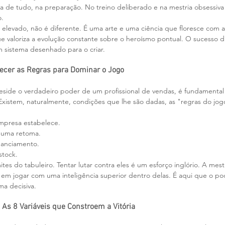
ma de tudo, na preparação. No treino deliberado e na mestria obsessiva 
o.
 elevado, não é diferente. É uma arte e uma ciência que floresce com a 
ue valoriza a evolução constante sobre o heroísmo pontual. O sucesso 
m sistema desenhado para o criar.
hecer as Regras para Dominar o Jogo
side o verdadeiro poder de um profissional de vendas, é fundamental
Existem, naturalmente, condições que lhe são dadas, as "regras do jo
empresa estabelece.
r uma retoma.
inanciamento.
stock.
ites do tabuleiro. Tentar lutar contra eles é um esforço inglório. A mest
 em jogar com uma inteligência superior dentro delas. É aqui que o pod
ma decisiva.
As 8 Variáveis que Constroem a Vitória