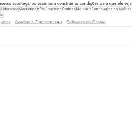
cesso aconteça, ou estamos a construir as condições para que ele seja 
s
Liderança
Marketing
KPIs
Coaching
Rotinas
MelhoriaContínua
treino
Análise
ão
quipas
Academia Compromissus
Softwares de Gestão