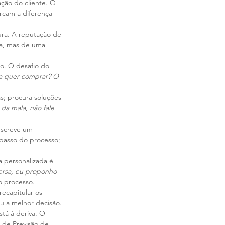
ção do cliente. O 
rcam a diferença 
ra. A reputação de 
ea, mas de uma 
o. O desafio do 
la quer comprar? O 
as; procura soluções 
 da mala, não fale 
escreve um 
 passo do processo; 
 personalizada é 
rsa, eu proponho 
o processo.
ecapitular os 
ou a melhor decisão.
tá à deriva. O 
a de Previsão de 