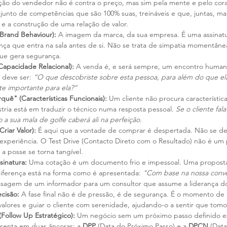
ão do vendedor não é contra o preço, mas sim pela mente e pelo cora
unto de competências que são 100% suas, treináveis e que, juntas, ma
e a construção de uma relação de valor.
Brand Behaviour):
 A imagem da marca, da sua empresa. É uma assinatu
ança que entra na sala antes de si. Não se trata de simpatia momentân
que gera segurança.
apacidade Relacional):
 A venda é, e será sempre, um encontro human
 deve ser: 
“O que descobriste sobre esta pessoa, para além do que e
e importante para ela?”
uê" (Características Funcionais):
 Um cliente não procura característic
stria está em traduzir o técnico numa resposta pessoal. 
Se o cliente fala
 a sua mala de golfe caberá ali na perfeição.
riar Valor):
 É aqui que a vontade de comprar é despertada. Não se d
experiência. O Test Drive (Contacto Direto com o Resultado) não é um
 posse se torna tangível.
inatura:
 Uma cotação é um documento frio e impessoal. Uma proposta
ferença está na forma como é apresentada: 
"Com base na nossa conve
assagem de um informador para um consultor que assume a liderança d
cisão:
 A fase final não é de pressão, é de segurança. É o momento de r
s valores e guiar o cliente com serenidade, ajudando-o a sentir que tom
Follow Up Estratégico):
 Um negócio sem um próximo passo definido es
ssenta em duas âncoras: a 
DPP
 (Data do Próximo Passo) e a 
DPCN
 (Dat