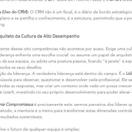
va (Uso do CRM):
 O CRM não é um fiscal, é o diário de bordo estratégic
 plano e se partilha o conhecimento, é a estrutura, permitindo que a pr
ng.
quiteto da Cultura de Alto Desempenho
ente destas oito competências não acontece por acaso. Exige uma cul
liderança enfrenta uma escolha crucial: ou assume um papel de arquitet
 da sua equipa, ou adota uma postura passiva, ficando "à janela" à es
olva os seus desafios.
ção da liderança. A verdadeira liderança está dentro do campo. É o 
Lí
ússola para observar, questionar e desenvolver cada profissional. Ele s
 todas as respostas, mas criar um contexto onde cada um possa crescer. 
e coach
, investindo no seu próprio desenvolvimento para poder elevar 
ia Compromissus
 é precisamente esta: sermos parceiros dos líderes 
étodo, a mentoria e o treino para transformar estas dimensões control
resultados sustentáveis.
fine o futuro de qualquer equipa é simples: